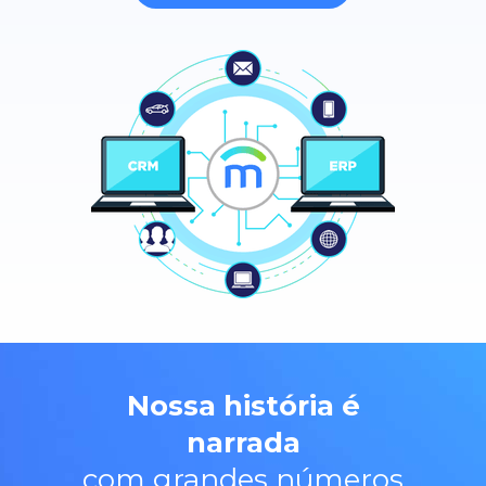
Nossa história
é
narrada
com grandes números