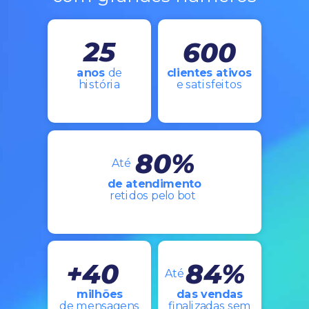
25
600
anos
de
clientes ativos
história
e satisfeitos
80%
Até
de atendimento
retidos pelo bot
+40
84%
Até
milhões
das vendas
de mensagens
finalizadas sem