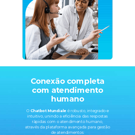
Conexão completa
com atendimento
humano
O
Chatbot Mundiale
é robusto, integrado e
intuitivo, unindo a eficiência das respostas
rápidas com o atendimento humano,
através da plataforma avançada para gestão
de atendimentos: