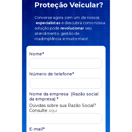
Proteção Veicular?
Converse agora com um de nossos
especialistas
e descubra como nossa
solução pode
revolucionar
seu
atendimento, gestão de
inadimplência e muito mais!
Nome
*
Número de telefone
*
Nome da empresa (Razão social
da empresa)
*
Dúvidas sobre sua Razão Social?
Consulte
aqui
E-mail
*